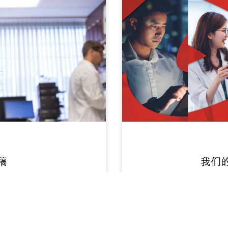
稿
我们
情
查